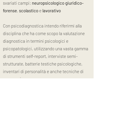
svariati campi:
neuropsicologico giuridico-
forense
,
scolastico
e
lavorativo
Con psicodiagnostica intendo riferirmi alla
disciplina che ha come scopo la valutazione
diagnostica in termini psicologici e
psicopatologici, utilizzando una vasta gamma
di strumenti self-report, interviste semi-
strutturate, batterie testiche psicologiche,
inventari di personalità e anche tecniche di
osservazione.
A seconda dello scopo, dell’ambito di indagine
e dei soggetti target della valutazione
psicodiagnostica, si definirà l’utillizzo di
strumenti, tecniche e procedure specifiche e
differenziate.