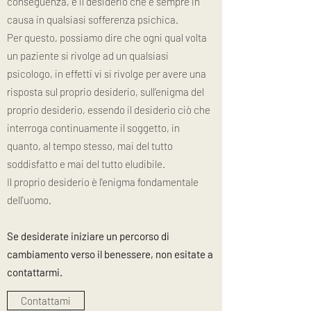
conseguenza, è il desiderio che è sempre in
causa in qualsiasi sofferenza psichica.
Per questo, possiamo dire che ogni qual volta
un paziente si rivolge ad un qualsiasi
psicologo, in effetti vi si rivolge per avere una
risposta sul proprio desiderio, sull’enigma del
proprio desiderio, essendo il desiderio ciò che
interroga continuamente il soggetto, in
quanto, al tempo stesso, mai del tutto
soddisfatto e mai del tutto eludibile.
Il proprio desiderio è l'enigma fondamentale
dell'uomo.
Se desiderate iniziare un percorso di
cambiamento verso il benessere, non esitate a
contattarmi.
Contattami