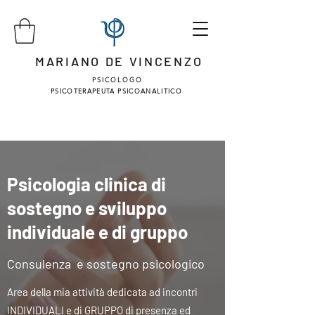
MARIANO DE VINCENZO
P S I C O L O G O
PSICOTERAPEUTA PSICOANALITICO
Psicologia clinica di
sostegno e sviluppo
individuale e di gruppo
Consulenza e sostegno psicologico
Area della mia attività dedicata ad incontri
INDIVIDUALI e di GRUPPO di presenza ed